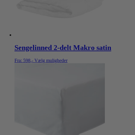
Sengelinned 2-delt Makro satin
Fra:
598
,-
Vælg muligheder