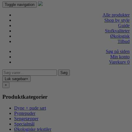
Toggle navigation
Alle produkter
Shop by style
Guide
Stofkvaliteter
Økologisk
Tilbud
Søg på siden
Min konto
Varekurv
0
Søg
Søg
efter:
Luk søgebar
×
+
Produktkategorier
Dyne + pude sæt
Pyntepuder
Sengetæpper
Specialmål
Økologiske tekstiler