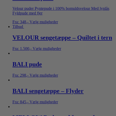
Velour puder Pyntepude i 100% bomuldsvelour Med lynlås
Fyldpude med fjer
Fra:
348
,-
Vælg muligheder
Tilbud
VELOUR sengetæppe – Quiltet i tern
Fra:
1.500
,-
Vælg muligheder
BALI pude
Fra:
298
,-
Vælg muligheder
BALI sengetæppe – Flyder
Fra:
845
,-
Vælg muligheder