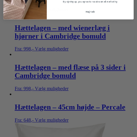
By signing up, you agree to receive email marketing
Fra:
398
,-
Vælg muligheder
Nej tak
Hættelagen – med wienerlæg i
hjørner i Cambridge bomuld
Fra:
998
,-
Vælg muligheder
Hættelagen – med flæse på 3 sider i
Cambridge bomuld
Fra:
998
,-
Vælg muligheder
Hættelagen – 45cm højde – Percale
Fra:
648
,-
Vælg muligheder