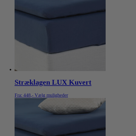
Stræklagen LUX Kuvert
Fra:
448
,-
Vælg muligheder