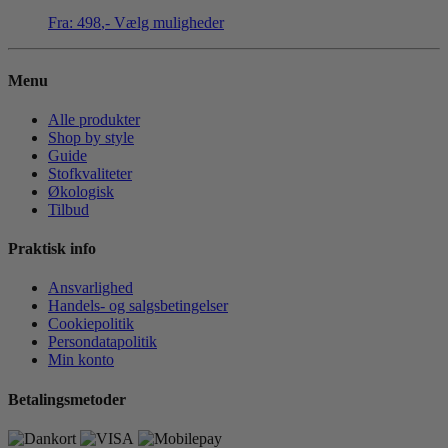
Fra:
498
,-
Vælg muligheder
Menu
Alle produkter
Shop by style
Guide
Stofkvaliteter
Økologisk
Tilbud
Praktisk info
Ansvarlighed
Handels- og salgsbetingelser
Cookiepolitik
Persondatapolitik
Min konto
Betalingsmetoder