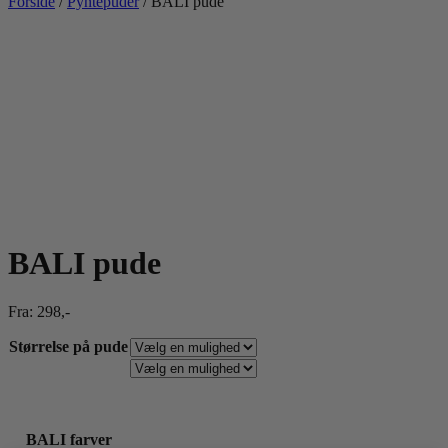
Forside
/
Pyntepuder
/ BALI pude
BALI pude
Fra:
298
,-
Størrelse på pude
BALI farver