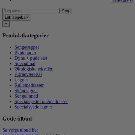
Varekurv
0
Søg
Søg
efter:
Luk søgebar
×
+
Produktkategorier
Sengetæpper
Pyntepuder
Dyne + pude sæt
Specialmål
Økologiske tekstiler
Børneværelset
Lagner
Rullemadrasser
Skånelagner
Sengelinned
Specialsyede rullemadrasser
Specialsyede lagner
Gode tilbud
Se vores tilbud her