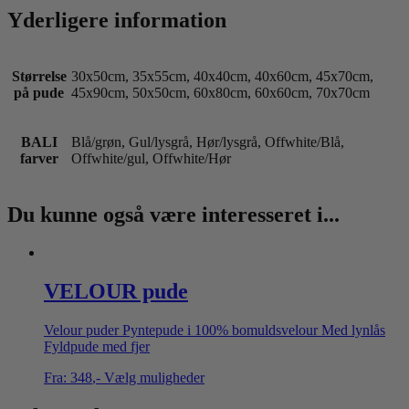
Yderligere information
Størrelse
30x50cm, 35x55cm, 40x40cm, 40x60cm, 45x70cm,
på pude
45x90cm, 50x50cm, 60x80cm, 60x60cm, 70x70cm
BALI
Blå/grøn, Gul/lysgrå, Hør/lysgrå, Offwhite/Blå,
farver
Offwhite/gul, Offwhite/Hør
Du kunne også være interesseret i...
VELOUR pude
Velour puder Pyntepude i 100% bomuldsvelour Med lynlås
Fyldpude med fjer
Fra:
348
,-
Vælg muligheder