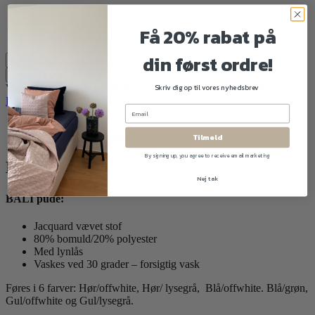
Få 20% rabat på
Ryd
din først ordre!
BALI
pude
Tilføj til kurv
antal
Skriv dig op til vores nyhedsbrev
Varenummer (SKU):
N/A
Kategori:
Pyntepuder
Tags:
Boheme stil
,
Retro stil
Beskrivelse
Tilmeld
Yderligere information
By signing up, you agree to receive email marketing
Beskrivelse
Nej tak
BALI pude:
Jacquard vævet stof
80% bomuld/20% polyester
Med lynlås
Vaskes ved 30 grader – forsigtig vask
Føres i 6 farver: Hør/offwhite, Hør/ lysegrå, Blå/offwhite. Blå/grøn,
Gul/offwhite og Gul/lysegrå.