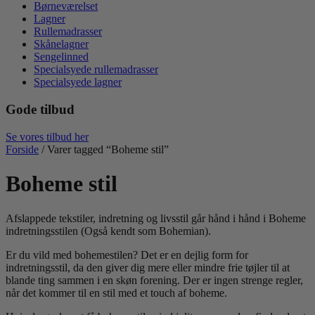
Børneværelset
Lagner
Rullemadrasser
Skånelagner
Sengelinned
Specialsyede rullemadrasser
Specialsyede lagner
Gode tilbud
Se vores tilbud her
Forside
/ Varer tagged “Boheme stil”
Boheme stil
Afslappede tekstiler, indretning og livsstil går hånd i hånd i Boheme
indretningsstilen (Også kendt som Bohemian).
Er du vild med bohemestilen? Det er en dejlig form for
indretningsstil, da den giver dig mere eller mindre frie tøjler til at
blande ting sammen i en skøn forening. Der er ingen strenge regler,
når det kommer til en stil med et touch af boheme.