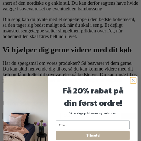
snert af den nordiske og enkle stil. Du kan derfor sagtens have hvide
vægge i soveværelset og eventuelt en bambusseng.
Din seng kan du pynte med et sengetæppe i den bedste bohemestil,
så den tager sig bedst muligt ud, når du skal i seng. Et dejligt
mønstret sengetæppe sætter simpelthen prikken over i’et, når
bohemestilen skal føres helt ud i livet.
Vi hjælper dig gerne videre med dit køb
Har du spørgsmål om vores produkter? Så besvarer vi dem gerne.
Du kan altid henvende dig til os, så du kan komme videre med dit
køb og få indrettet dit soveværelse på bedste vis. Du kan ringe til os
på tlf. 86 84 74 73 eller sende en mail til hmt@hmtdesign.dk.
Få 20% rabat på
×
din først ordre!
Filtrer efter pris
Skriv dig op til vores nyhedsbrev
Mindste
Højeste
Filter
pris
pris
Styles & tags
Tilmeld