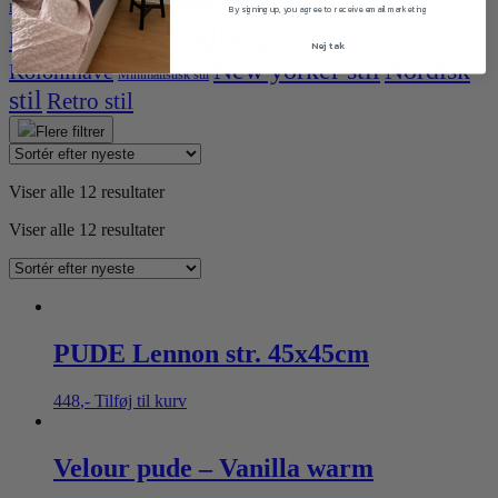
Børneværelset
Boheme stil
Dansk sommerhus stil
Basis
By signing up, you agree to receive email marketing
Hotel stil
Herregård
Hygge til soveværelset
Nej tak
New yorker stil
Nordisk
Kolonihave
Minimalistisk stil
stil
Retro stil
Flere filtrer
Viser alle 12 resultater
Viser alle 12 resultater
PUDE Lennon str. 45x45cm
448
,-
Tilføj til kurv
Velour pude – Vanilla warm