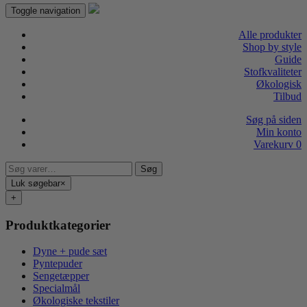
Toggle navigation
Alle produkter
Shop by style
Guide
Stofkvaliteter
Økologisk
Tilbud
Søg på siden
Min konto
Varekurv
0
Søg
Søg
efter:
Luk søgebar
×
+
Produktkategorier
Dyne + pude sæt
Pyntepuder
Sengetæpper
Specialmål
Økologiske tekstiler