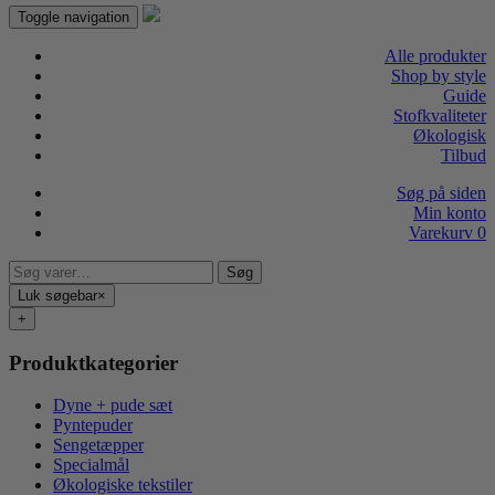
Toggle navigation
Alle produkter
Shop by style
Guide
Stofkvaliteter
Økologisk
Tilbud
Søg på siden
Min konto
Varekurv
0
Søg
Søg
efter:
Luk søgebar
×
+
Produktkategorier
Dyne + pude sæt
Pyntepuder
Sengetæpper
Specialmål
Økologiske tekstiler