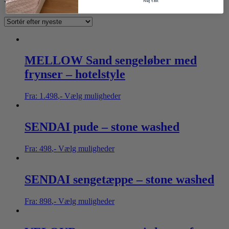
Nej tak
Viser alle 8 resultater
MELLOW Sand sengeløber med
frynser – hotelstyle
Fra:
1.498
,-
Vælg muligheder
SENDAI pude – stone washed
Fra:
498
,-
Vælg muligheder
SENDAI sengetæppe – stone washed
Fra:
898
,-
Vælg muligheder