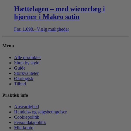
Hættelagen – med wienerlæg i
hjørner i Makro satin
Fra:
1.098
,-
Vælg muligheder
Menu
Alle produkter
Shop by style
Guide
Stofkvaliteter
Økologisk
Tilbud
Praktisk info
Ansvarlighed
Handels- og salgsbetingelser
Cookiepolitik
Persondatapolitik
Min konto