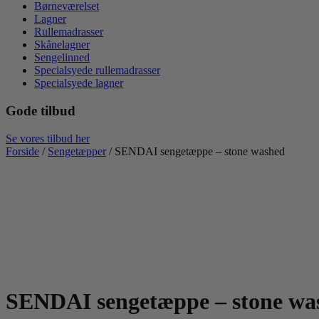
Børneværelset
Lagner
Rullemadrasser
Skånelagner
Sengelinned
Specialsyede rullemadrasser
Specialsyede lagner
Gode tilbud
Se vores tilbud her
Forside
/
Sengetæpper
/ SENDAI sengetæppe – stone washed
SENDAI sengetæppe – stone wa