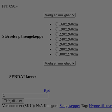
Fra:
898
,-
160x260cm
190x260cm
220x260cm
Størrelse på sengetæppe
240x260cm
260x260cm
280x260cm
300x270cm
SENDAI farver
Ryd
SENDAI
sengetæppe
Tilføj til kurv
-
Varenummer (SKU):
N/A
Kategori:
Sengetæpper
Tag:
Hygge til sove
stone