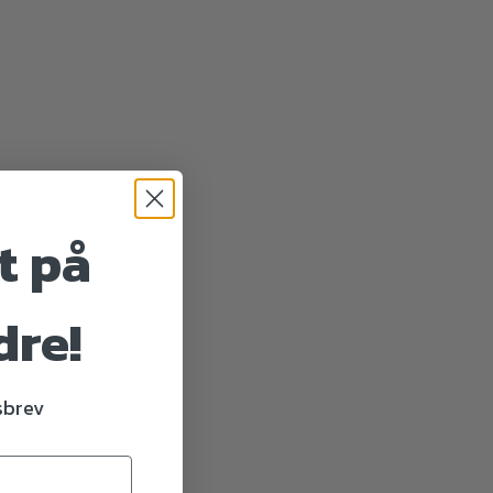
t på
dre!
dsbrev