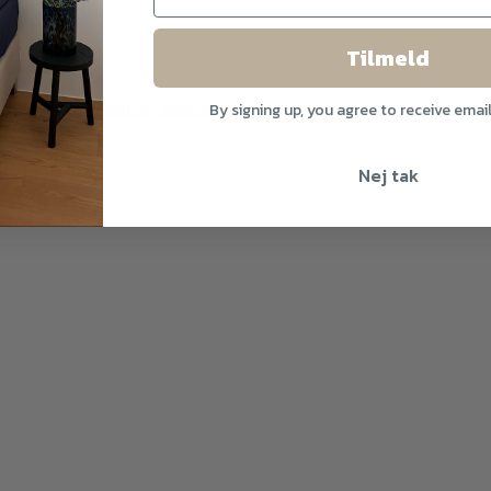
Tilmeld
By signing up, you agree to receive emai
0x260cm, 260x260cm, 280x260cm, 300x270cm
t rosa
Nej tak