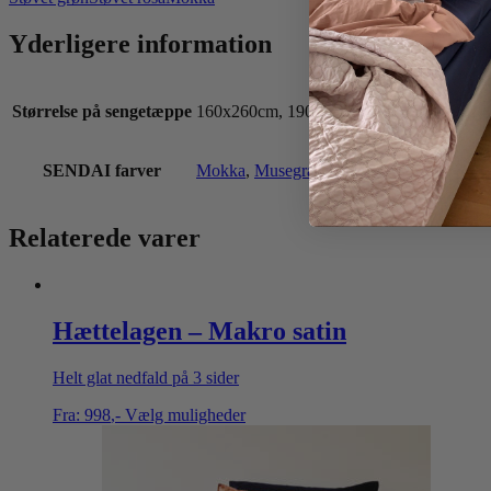
Yderligere information
Størrelse på sengetæppe
160x260cm, 190x260cm, 220x260cm, 24
SENDAI farver
Mokka
,
Musegrå
,
Sand
,
Støvet grøn
,
Støve
Relaterede varer
Hættelagen – Makro satin
Helt glat nedfald på 3 sider
Fra:
998
,-
Vælg muligheder