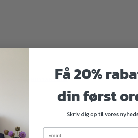
Få 20% raba
er vores website
KONTAKT HER
din først or
Skriv dig op til vores nyhe