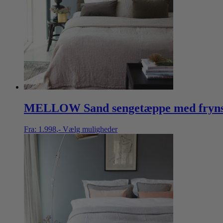
MELLOW Sand sengetæppe med frynse
Fra:
1.998
,-
Vælg muligheder