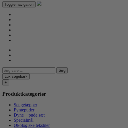
Toggle navigation
Søg
Søg
efter:
Luk søgebar
×
+
Produktkategorier
Sengetæpper
Pyntepuder
Dyne + pude sæt
Specialmål
Økologiske tekstiler