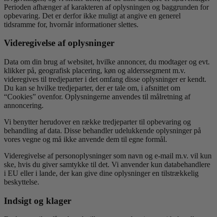
Perioden afhænger af karakteren af oplysningen og baggrunden for
opbevaring. Det er derfor ikke muligt at angive en generel
tidsramme for, hvornår informationer slettes.
Videregivelse af oplysninger
Data om din brug af websitet, hvilke annoncer, du modtager og evt.
klikker på, geografisk placering, køn og alderssegment m.v.
videregives til tredjeparter i det omfang disse oplysninger er kendt.
Du kan se hvilke tredjeparter, der er tale om, i afsnittet om
“Cookies” ovenfor. Oplysningerne anvendes til målretning af
annoncering.
Vi benytter herudover en række tredjeparter til opbevaring og
behandling af data. Disse behandler udelukkende oplysninger på
vores vegne og må ikke anvende dem til egne formål.
Videregivelse af personoplysninger som navn og e-mail m.v. vil kun
ske, hvis du giver samtykke til det. Vi anvender kun databehandlere
i EU eller i lande, der kan give dine oplysninger en tilstrækkelig
beskyttelse.
Indsigt og klager