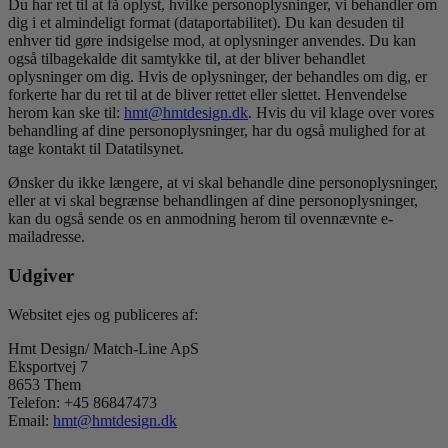
Du har ret til at få oplyst, hvilke personoplysninger, vi behandler om
dig i et almindeligt format (dataportabilitet). Du kan desuden til
enhver tid gøre indsigelse mod, at oplysninger anvendes. Du kan
også tilbagekalde dit samtykke til, at der bliver behandlet
oplysninger om dig. Hvis de oplysninger, der behandles om dig, er
forkerte har du ret til at de bliver rettet eller slettet. Henvendelse
herom kan ske til:
hmt@hmtdesign.dk
. Hvis du vil klage over vores
behandling af dine personoplysninger, har du også mulighed for at
tage kontakt til Datatilsynet.
Ønsker du ikke længere, at vi skal behandle dine personoplysninger,
eller at vi skal begrænse behandlingen af dine personoplysninger,
kan du også sende os en anmodning herom til ovennævnte e-
mailadresse.
Udgiver
Websitet ejes og publiceres af:
Hmt Design/ Match-Line ApS
Eksportvej 7
8653 Them
Telefon: +45 86847473
Email:
hmt@hmtdesign.dk