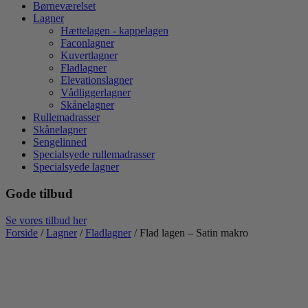
Børneværelset
Lagner
Hættelagen - kappelagen
Faconlagner
Kuvertlagner
Fladlagner
Elevationslagner
Vådliggerlagner
Skånelagner
Rullemadrasser
Skånelagner
Sengelinned
Specialsyede rullemadrasser
Specialsyede lagner
Gode tilbud
Se vores tilbud her
Forside
/
Lagner
/
Fladlagner
/ Flad lagen – Satin makro