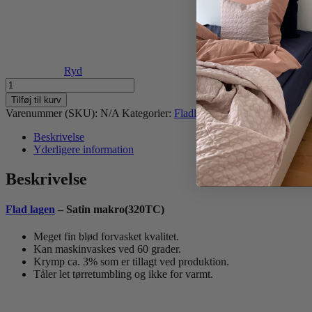
Ryd
Flad
lagen
Tilføj til kurv
-
Varenummer (SKU):
N/A
Kategorier:
Fladlagner
,
Lagner
Satin
makro
Beskrivelse
antal
Yderligere information
Beskrivelse
Flad lagen
– Satin makro(320TC)
Meget fin blød forvasket kvalitet.
Kan maskinvaskes ved 60 grader.
Krymp ca. 3% som er tillagt ved produktion.
Tåler let tørretumbling og ikke for varmt.