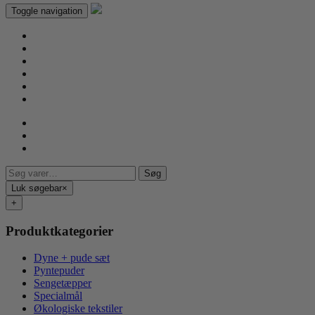
Toggle navigation
Søg
Søg
efter:
Luk søgebar
×
+
Produktkategorier
Dyne + pude sæt
Pyntepuder
Sengetæpper
Specialmål
Økologiske tekstiler