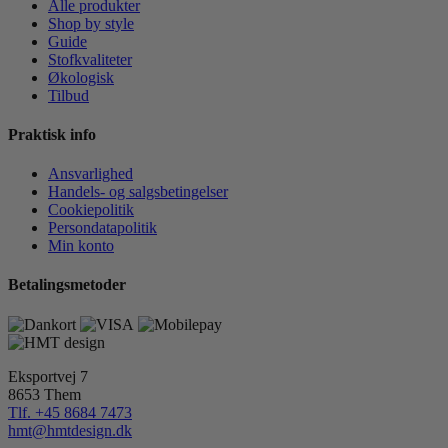
Alle produkter
Shop by style
Guide
Stofkvaliteter
Økologisk
Tilbud
Praktisk info
Ansvarlighed
Handels- og salgsbetingelser
Cookiepolitik
Persondatapolitik
Min konto
Betalingsmetoder
Eksportvej 7
8653 Them
Tlf. +45 8684 7473
hmt@hmtdesign.dk