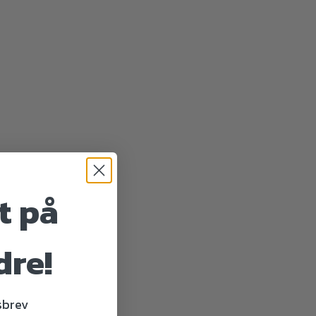
t på
dre!
dsbrev