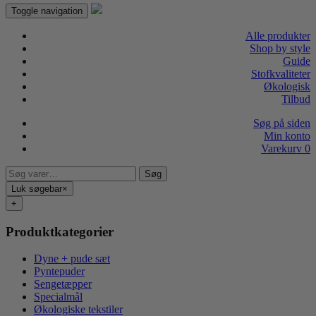
Toggle navigation
Alle produkter
Shop by style
Guide
Stofkvaliteter
Økologisk
Tilbud
Søg på siden
Min konto
Varekurv
0
Søg
Søg
efter:
Luk søgebar
×
+
Produktkategorier
Dyne + pude sæt
Pyntepuder
Sengetæpper
Specialmål
Økologiske tekstiler