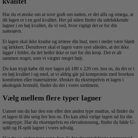
kvalitet
Har du et ønske om at sove godt om natten, er det alfa og omega, at
dit lagen er i en god kvalitet. Her på siden finder du udelukkende
lagner i en høj kvalitet, da vi ved, hvor vigtigt det er for din
nattesøvn.
Et lagen skal ikke kradse og irritere din hud, men i stedet være blødt
og lækkert. Derudover skal et lagen være syet således, at det ikke
ligger i folder, da det heller ikke er rart for din krop. Det er alt
sammen noget, som vi vægter meget højt.
Du kan trygt købe dit nye lagen på 180 x 220 cm. hos os, da det er i
en høj kvalitet i og med, at vi aldrig går på kompromis med hverken
komforten eller materialerne. Ønsker du eksempelvis et lagen i
økologisk bomuld, finder du det i vores sortiment.
Vælg mellem flere typer lagner
Uanset om du har den ene eller den anden type madras, så finder du
et lagen til din seng her hos os. Du kan altså vælge lagen ud fra din
sengetype. Har du eksempelvis en elevationsseng, finder du både U-
split og H-split lagner i vores udvalg.