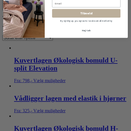
Flere filtrer
Tilmeld
Viser alle 13 resultater
By signing up, you agree to receive email marketing
Viser alle 13 resultater
Nej tak
Kuvertlagen Økologisk bomuld U-
split Elevation
Fra:
798
,-
Vælg muligheder
Vådligger lagen med elastik i hjørner
Fra:
325
,-
Vælg muligheder
Kuvertlagen Økologisk bomuld H-