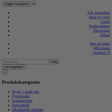
Toggle navigation
Alle produkter
Shop by style
Guide
Stofkvaliteter
Økologisk
Tilbud
Søg på siden
Min konto
Varekurv
0
Søg
Søg
efter:
Luk søgebar
×
+
Produktkategorier
Dyne + pude sæt
Pyntepuder
Sengetæpper
Specialmål
Økologiske tekstiler