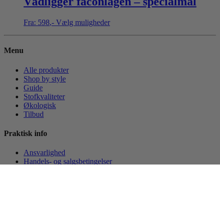
Vådligger faconlagen – specialmål
Fra:
598
,-
Vælg muligheder
Menu
Alle produkter
Shop by style
Guide
Stofkvaliteter
Økologisk
Tilbud
Praktisk info
Ansvarlighed
Handels- og salgsbetingelser
Cookiepolitik
Persondatapolitik
Min konto
Betalingsmetoder