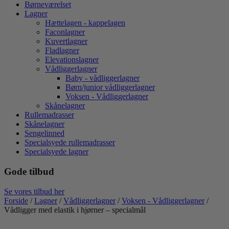
Børneværelset
Lagner
Hættelagen - kappelagen
Faconlagner
Kuvertlagner
Fladlagner
Elevationslagner
Vådliggerlagner
Baby - vådliggerlagner
Børn/junior vådliggerlagner
Voksen - Vådliggerlagner
Skånelagner
Rullemadrasser
Skånelagner
Sengelinned
Specialsyede rullemadrasser
Specialsyede lagner
Gode tilbud
Se vores tilbud her
Forside
/
Lagner
/
Vådliggerlagner
/
Voksen - Vådliggerlagner
/
Vådligger med elastik i hjørner – specialmål