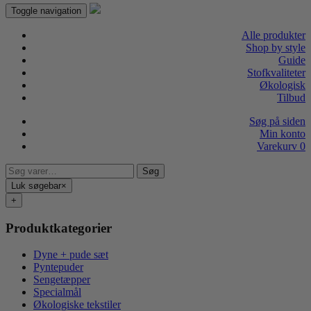
Toggle navigation
Alle produkter
Shop by style
Guide
Stofkvaliteter
Økologisk
Tilbud
Søg på siden
Min konto
Varekurv
0
Søg
Søg
efter:
Luk søgebar
×
+
Produktkategorier
Dyne + pude sæt
Pyntepuder
Sengetæpper
Specialmål
Økologiske tekstiler