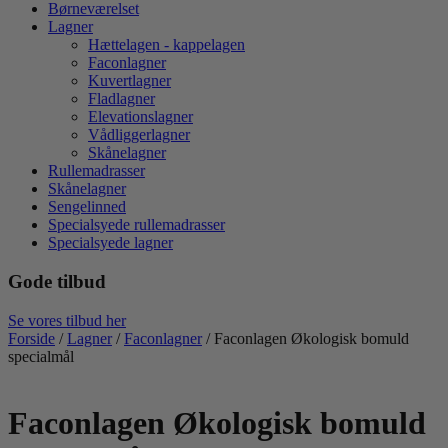
Børneværelset
Lagner
Hættelagen - kappelagen
Faconlagner
Kuvertlagner
Fladlagner
Elevationslagner
Vådliggerlagner
Skånelagner
Rullemadrasser
Skånelagner
Sengelinned
Specialsyede rullemadrasser
Specialsyede lagner
Gode tilbud
Se vores tilbud her
Forside
/
Lagner
/
Faconlagner
/ Faconlagen Økologisk bomuld
specialmål
Faconlagen Økologisk bomuld