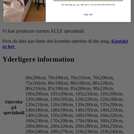
Krymp ca. 4%.
By signing up, you agree to receive email marketing
Føres i 3 farver: hvid, lysegrå og mørkegrå.
Nej tak
Vi kan producere næsten ALLE specialmål.
Hvis du ikke kan finde den korrekte størrelse til din seng,
Kontakt
os her
Yderligere information
60x200cm, 70x190cm, 70x210cm, 70x200cm,
75x160cm, 80x190cm, 80x180cm, 80x220cm,
80x210cm, 85x190cm, 85x200cm, 90x220cm,
100x200cm, 105x200cm, 105x210cm, 110x200cm,
120x180cm, 120x195cm, 120x220cm, 120x260cm,
Størrelse
120x210cm, 120x190cm, 130x200cm, 135x200cm,
på
140x180cm, 140x190cm, 140x195cm, 140x210cm,
specialmål
140x220cm, 150x200cm, 160x190cm, 160x220cm,
160x230cm, 170x200cm, 170x190cm, 180x220cm,
200x300cm, 200x320cm, 200x280cm, 200x250cm,
200x240cm, 200x270cm, 210x230cm, 210x240cm,