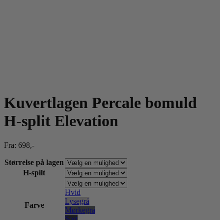
Kuvertlagen Percale bomuld
H-split Elevation
Fra:
698
,-
Størrelse på lagen
H-spilt
Hvid
Lysegrå
Farve
Mørkegrå
Sort