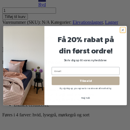
Ryd
Kuvertlagen
Percale
Tilføj til kurv
bomuld
Varenummer (SKU):
N/A
Kategorier:
Elevationslagner
,
Lagner
H-
split
Beskrivelse
Elevation
Få 20% rabat på
Yderligere information
antal
din først ordre!
Beskrivelse
Skriv dig op til vores nyhedsbrev
H – split
kuvert lagen
i Percale bomuld 5-7cm højde
100% Percale bomuld (200TC)
Meget fin blød kvalitet
Tilmeld
Med forstærkning i split
By signing up, you agree to receive email marketing
Kan maskinvaskes ved 60 grader
Krymp ca. 4% som er tillagt ved produktion
Nej tak
Tåler let tørretumbling og ikke for varmt.
Økotex certificeret.
Føres i 4 farver: hvid, lysegrå, mørkegrå og sort