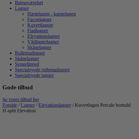
Børneværelset
Lagner
Hættelagen - kappelagen
Faconlagner
Kuvertlagner
Fladlagner
Elevationslagner
Vådliggerlagner
Skånelagner
Rullemadrasser
Skånelagner
Sengelinned
Specialsyede rullemadrasser
Specialsyede lagner
Gode tilbud
Se vores tilbud her
Forside
/
Lagner
/
Elevationslagner
/ Kuvertlagen Percale bomuld
H-split Elevation