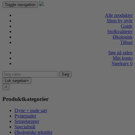
Toggle navigation
Alle produkter
Shop by style
Guide
Stofkvaliteter
Økologisk
Tilbud
Søg på siden
Min konto
Varekurv
0
Søg
Søg
efter:
Luk søgebar
×
+
Produktkategorier
Dyne + pude sæt
Pyntepuder
Sengetæpper
Specialmål
Økologiske tekstiler