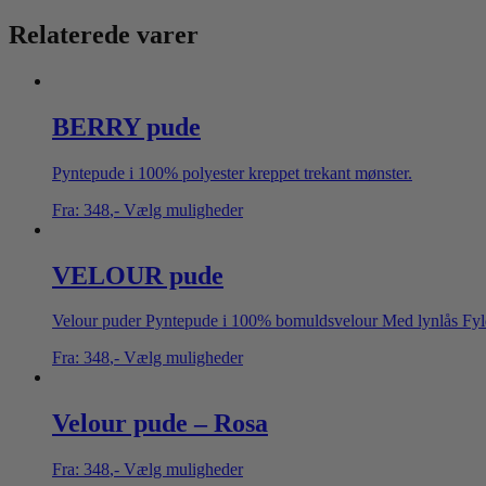
Relaterede varer
BERRY pude
Pyntepude i 100% polyester kreppet trekant mønster.
Fra:
348
,-
Vælg muligheder
VELOUR pude
Velour puder Pyntepude i 100% bomuldsvelour Med lynlås Fyl
Fra:
348
,-
Vælg muligheder
Velour pude – Rosa
Fra:
348
,-
Vælg muligheder