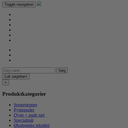
Toggle navigation
Søg
Søg
efter:
Luk søgebar
×
+
Produktkategorier
Sengetæpper
Pyntepuder
Dyne + pude sæt
Specialmål
Økologiske tekstiler