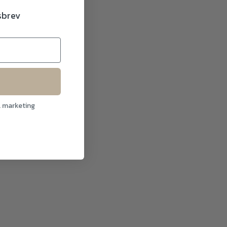
dsbrev
l marketing