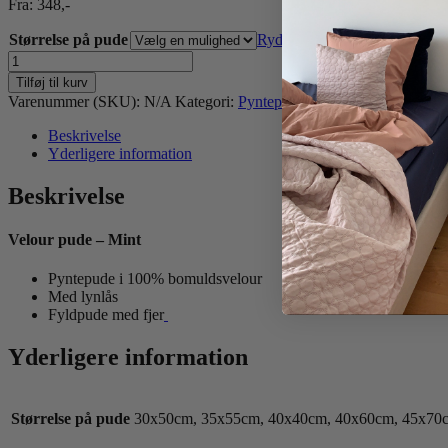
Fra:
348
,-
Størrelse på pude
Ryd
Velour
pude
Tilføj til kurv
-
Varenummer (SKU):
N/A
Kategori:
Pyntepuder
Tag:
Børneværelset
Mint
antal
Beskrivelse
Yderligere information
Beskrivelse
Velour pude – Mint
Pyntepude i 100% bomuldsvelour
Med lynlås
Fyldpude med fjer
Yderligere information
Størrelse på pude
30x50cm, 35x55cm, 40x40cm, 40x60cm, 45x70