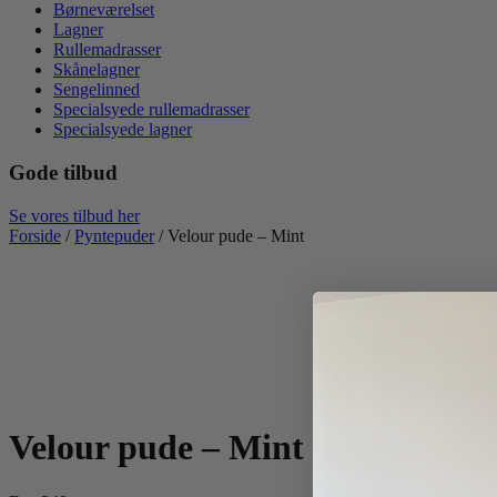
Børneværelset
Lagner
Rullemadrasser
Skånelagner
Sengelinned
Specialsyede rullemadrasser
Specialsyede lagner
Gode tilbud
Se vores tilbud her
Forside
/
Pyntepuder
/ Velour pude – Mint
Velour pude – Mint