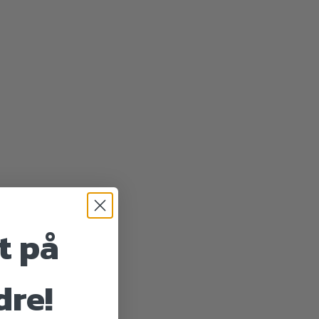
t på
dre!