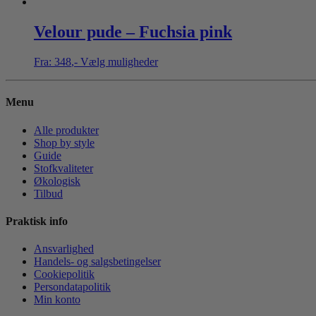
Velour pude – Fuchsia pink
Fra:
348
,-
Vælg muligheder
Menu
Alle produkter
Shop by style
Guide
Stofkvaliteter
Økologisk
Tilbud
Praktisk info
Ansvarlighed
Handels- og salgsbetingelser
Cookiepolitik
Persondatapolitik
Min konto