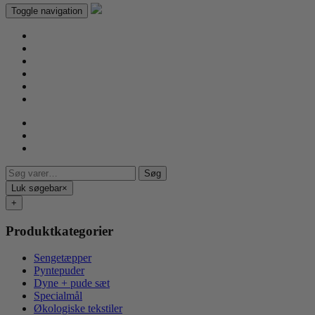
Toggle navigation
Søg
Søg
efter:
Luk søgebar
×
+
Produktkategorier
Sengetæpper
Pyntepuder
Dyne + pude sæt
Specialmål
Økologiske tekstiler