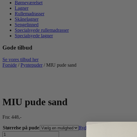
Børneværelset
Lagner
Rullemadrasser
Skånelagner
Sengelinned
Specialsyede rullemadrasser
Specialsyede lagner
Gode tilbud
Se vores tilbud her
Forside
/
Pyntepuder
/ MIU pude sand
MIU pude sand
Fra:
448
,-
Størrelse på pude
Ryd
MIU