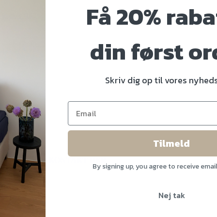
Få 20% raba
yorker stil
din først or
Skriv dig op til vores nyhe
Tilmeld
er vores website
KONTAKT HER
By signing up, you agree to receive emai
Nej tak