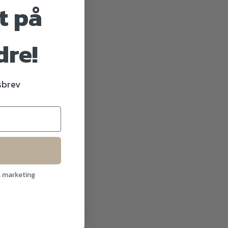
t på
dre!
dsbrev
l marketing