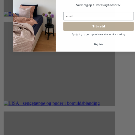
Skriv dig op til vores nyhedsbrev
Tilmeld
By signing up, you agree to receive email marketing
Nej tak