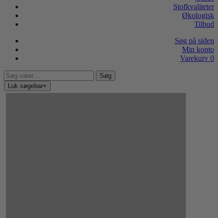
Stofkvaliteter
Økologisk
Tilbud
Søg på siden
Min konto
Varekurv
0
Søg
Søg
efter:
Luk søgebar
×